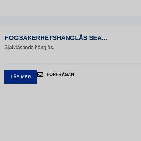
HÖGSÄKERHETSHÄNGLÅS SEA...
Självlåsande hänglås.
FÖRFRÅGAN
LÄS MER