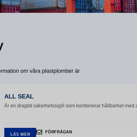
V
formation om våra plastplomber är
ALL SEAL
Är en dragtät säkerhetssigill som kombinerar hållbarhet med
FÖRFRÅGAN
LÄS MER