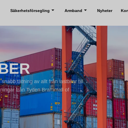
Säkerhetsförsegling
Armband
Nyheter
Kon
BER
snabb tätning av allt från lastbilar till
ätningar från Tyden Brammall of