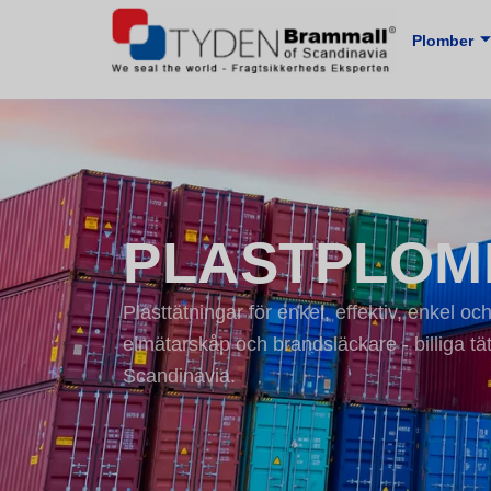
Plomber
PLASTPLOM
Plasttätningar för enkel, effektiv, enkel och 
elmätarskåp och brandsläckare - billiga t
Scandinavia.