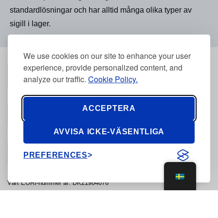
standardlösningar och har alltid många olika typer av
sigill i lager.
We use cookies on our site to enhance your user
experience, provide personalized content, and
Telefonnummer
(+45) 3968 2634
analyze our traffic.
Cookie Policy.
ACCEPTERA
Telefonnummer
Post
(+45) 2421 3440
kontakt@tyden.dk
AVVISA ICKE-VÄSENTLIGA
Adress
PREFERENCES
Stolpegårdsvej 7, 2820 Gentofte, Danmark
Vårt EORI-nummer är: DK21984876
© 2026, Tyden Brammall of Scandinavia - CVR: 21984876