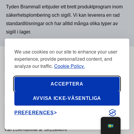
Tyden Brammall erbjuder ett brett produktprogram inom
säkerhetsplombering och sigill. Vi kan leverera en rad
standardlösningar och har alltid många olika typer av
sigill i lager.
We use cookies on our site to enhance your user
experience, provide personalized content, and
Telefonnummer
(+45) 3968 2634
analyze our traffic.
Cookie Policy.
ACCEPTERA
Telefonnummer
Post
(+45) 2421 3440
kontakt@tyden.dk
AVVISA ICKE-VÄSENTLIGA
Adress
PREFERENCES
Stolpegårdsvej 7, 2820 Gentofte, Danmark
Vårt EORI-nummer är: DK21984876