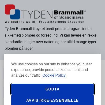
Tyden Brammall tilbyr et bredt produktprogram innen
sikkerhetsplomber og forsegling. Vi kan levere en rekke
standardløsninger over natten og har alltid mange typer
plomber på lager.
We use cookies on our site to enhance your user
experience, provide personalized content, and
Telefonnummer
(+45) 3968 2634
analyze our traffic.
Cookie Policy.
GODTA
Telefonnummer
Post
(+45) 2421 3440
kontakt@tyden.dk
AVVIS IKKE-ESSENSIELLE