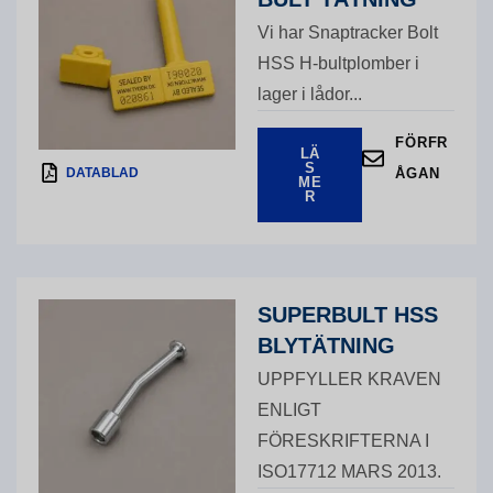
Vi har Snaptracker Bolt
HSS H-bultplomber i
lager i lådor...
FÖRFR
LÄ
S
DATABLAD
ÅGAN
ME
R
SUPERBULT HSS
BLYTÄTNING
UPPFYLLER KRAVEN
ENLIGT
FÖRESKRIFTERNA I
ISO17712 MARS 2013.