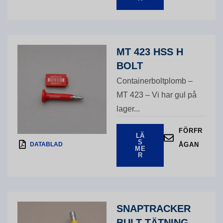
MT 423 HSS H
BOLT
Containerboltplomb –
MT 423 – Vi har gul på
lager...
FÖRFR
LÄ
S
DATABLAD
ÅGAN
ME
R
SNAPTRACKER
BULT TÄTNING