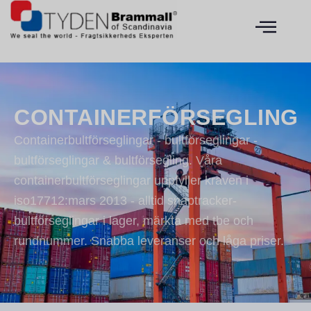
CONTAINERFÖRSEGLING
Containerbultförseglingar - bultförseglingar -
bultförseglingar & bultförsegling. Våra
containerbultförseglingar uppfyller kraven i
iso17712:mars 2013 - alltid snaptracker-
bultförseglingar i lager, märkta med tbe och
rundnummer. Snabba leveranser och låga priser.