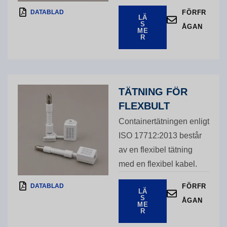
DATABLAD
FÖRFR
LÄ
S
ÅGAN
ME
R
TÄTNING FÖR
FLEXBULT
Containertätningen enligt
ISO 17712:2013 består
av en flexibel tätning
med en flexibel kabel.
DATABLAD
FÖRFR
LÄ
S
ÅGAN
ME
R