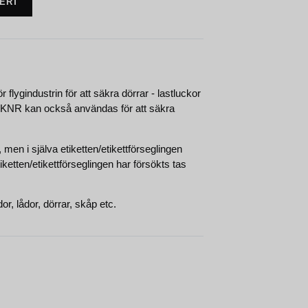
FERT
flygindustrin för att säkra dörrar - lastluckor
 - KNR kan också användas för att säkra
en i själva etiketten/etikettförseglingen
tten/etikettförseglingen har försökts tas
, lådor, dörrar, skåp etc.