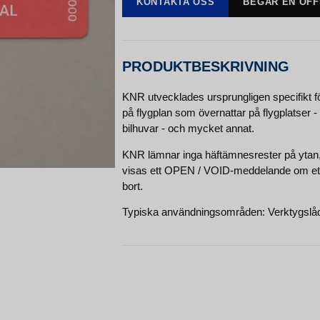
KONTAKTA OSS
BEGÄR EN OF
PRODUKTBESKRIVNING
KNR utvecklades ursprungligen specifikt för 
på flygplan som övernattar på flygplatser
bilhuvar - och mycket annat.
KNR lämnar inga häftämnesrester på ytan, m
visas ett OPEN / VOID-meddelande om etike
bort.
Typiska användningsområden: Verktygslådor