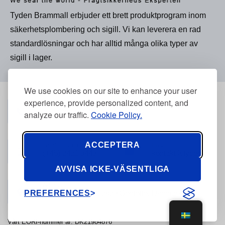
Tyden Brammall erbjuder ett brett produktprogram inom
säkerhetsplombering och sigill. Vi kan leverera en rad
standardlösningar och har alltid många olika typer av
sigill i lager.
We use cookies on our site to enhance your user
experience, provide personalized content, and
Telefonnummer
(+45) 3968 2634
analyze our traffic.
Cookie Policy.
ACCEPTERA
Telefonnummer
Post
(+45) 2421 3440
kontakt@tyden.dk
AVVISA ICKE-VÄSENTLIGA
Adress
PREFERENCES
Stolpegårdsvej 7, 2820 Gentofte, Danmark
Vårt EORI-nummer är: DK21984876