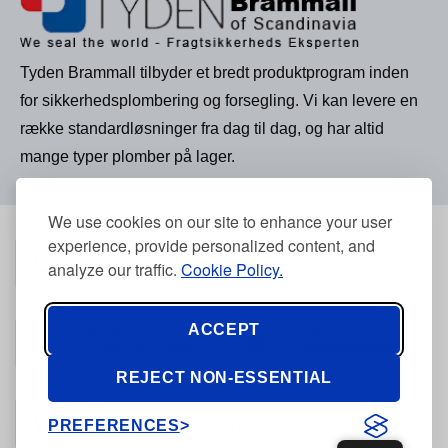
Tyden Brammall tilbyder et bredt produktprogram inden
for sikkerhedsplombering og forsegling. Vi kan levere en
række standardløsninger fra dag til dag, og har altid
mange typer plomber på lager.
We use cookies on our site to enhance your user
experience, provide personalized content, and
Telefon
(+45) 3968 2634
analyze our traffic.
Cookie Policy.
ACCEPT
Telefon
Mail
(+45) 2421 3440
kontakt@tyden.dk
REJECT NON-ESSENTIAL
Adresse
PREFERENCES
Stolpegårdsvej 7, 2820 Gentofte