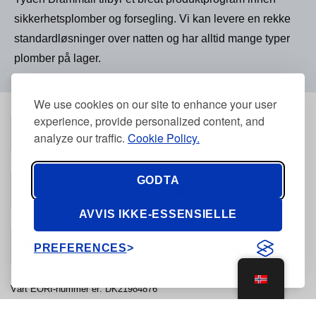
sikkerhetsplomber og forsegling. Vi kan levere en rekke
standardløsninger over natten og har alltid mange typer
plomber på lager.
We use cookies on our site to enhance your user
experience, provide personalized content, and
Telefonnummer
(+45) 3968 2634
analyze our traffic.
Cookie Policy.
GODTA
Telefonnummer
Post
(+45) 2421 3440
kontakt@tyden.dk
AVVIS IKKE-ESSENSIELLE
Adresse
PREFERENCES
Stolpegårdsvej 7, 2820 Gentofte, Danmark
Vårt EORI-nummer er: DK21984876