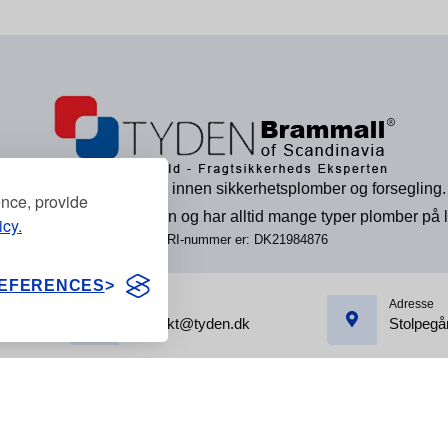
et bredt produktprogram innen sikkerhetsplomber og forsegling.
ence, provide
dardløsninger over natten og har alltid mange typer plomber på l
icy.
Vårt EORI-nummer er: DK21984876
EFERENCES
Post
Adresse
kontakt@tyden.dk
Stolpegå
2026, Tyden Bramm