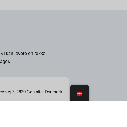
 Vi kan levere en rekke
ager.
rdsvej 7, 2820 Gentofte, Danmark
all of Scandinavia - CVR: 21984876