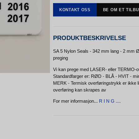
KONTAKT OSS
BE OM ET TILB
PRODUKTBESKRIVELSE
SA 5 Nylon Seals - 342 mm lang - 2 mm Ø g
preging
Vi kan prege med LASER- eller TERMO-ove
Standardfarger er: RØD - BLÅ - HVIT - min.
MERK - Termisk overføringstrykk er ikke
overføring kan skrapes av
For mer informasjon...
R I N G ....