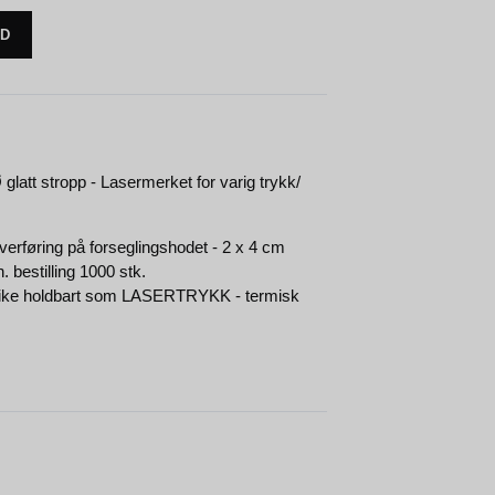
UD
latt stropp - Lasermerket for varig trykk/
rføring på forseglingshodet - 2 x 4 cm
 bestilling 1000 stk.
 like holdbart som LASERTRYKK - termisk