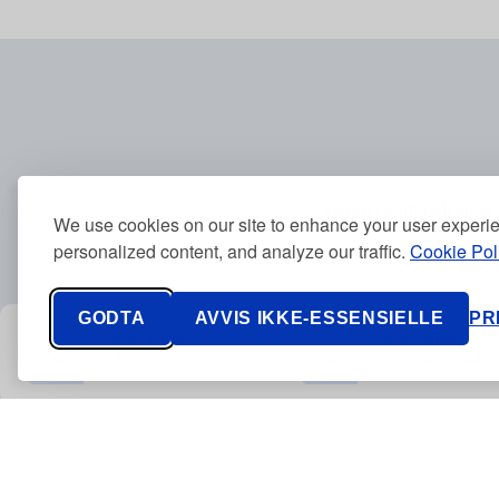
Tyden Brammall tilbyr 
We use cookies on our site to enhance your user experi
stan
personalized content, and analyze our traffic.
Cookie Pol
GODTA
AVVIS IKKE-ESSENSIELLE
PR
Telefonnummer
Telefonnummer
(+45) 3968 2634
(+45) 2421 3440
Kontakt oss
Informasjonskapsler