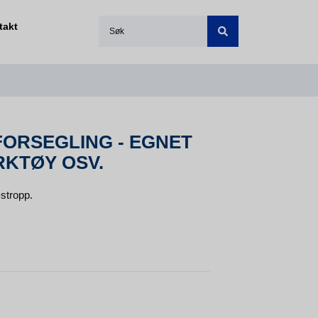
takt
FORSEGLING - EGNET
RKTØY OSV.
stropp.