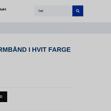
takt
RMBÅND I HVIT FARGE
UD