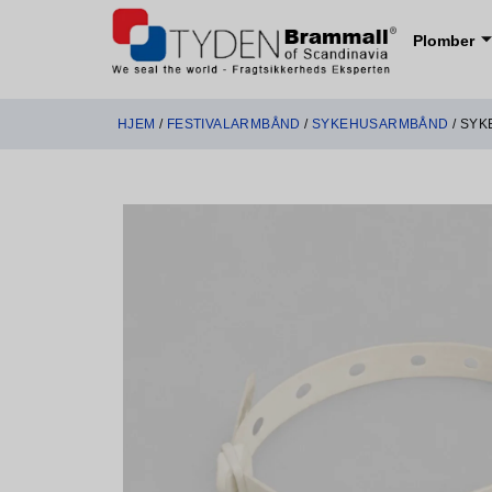
Plomber
HJEM
/
FESTIVALARMBÅND
/
SYKEHUSARMBÅND
/ SYK