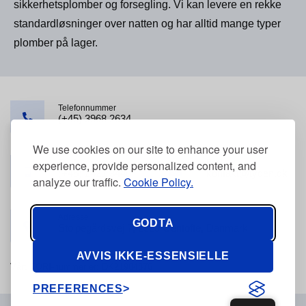
sikkerhetsplomber og forsegling. Vi kan levere en rekke
standardløsninger over natten og har alltid mange typer
plomber på lager.
Telefonnummer
(+45) 3968 2634
We use cookies on our site to enhance your user
Telefonnummer
Post
experience, provide personalized content, and
(+45) 2421 3440
kontakt@tyden.dk
analyze our traffic.
Cookie Policy.
Adresse
GODTA
Stolpegårdsvej 7, 2820 Gentofte, Danmark
AVVIS IKKE-ESSENSIELLE
Vårt EORI-nummer er: DK21984876
PREFERENCES