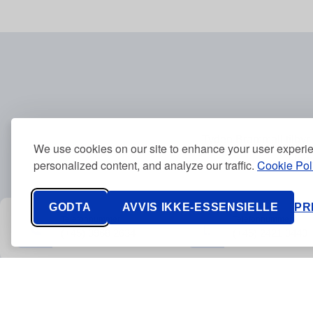
Tyden Brammall tilbyr 
We use cookies on our site to enhance your user experi
stan
personalized content, and analyze our traffic.
Cookie Pol
GODTA
AVVIS IKKE-ESSENSIELLE
PR
Telefonnummer
Telefonnummer
(+45) 3968 2634
(+45) 2421 3440
Kontakt oss
Informasjonskapsler