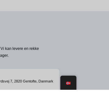
 Vi kan levere en rekke
ager.
rdsvej 7, 2820 Gentofte, Danmark
all of Scandinavia - CVR: 21984876