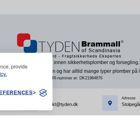
et bredt produktprogram innen sikkerhetsplomber og forsegling.
ence, provide
dardløsninger over natten og har alltid mange typer plomber på l
icy.
Vårt EORI-nummer er: DK21984876
EFERENCES
Post
Adresse
kontakt@tyden.dk
Stolpegå
2026, Tyden Bramm