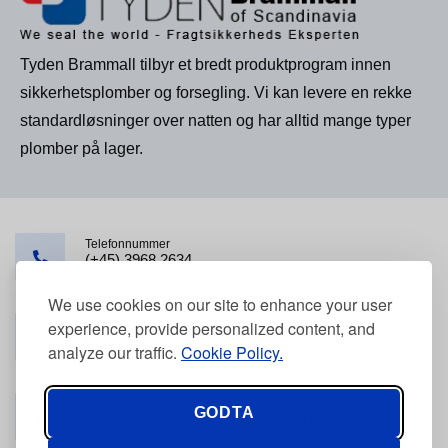
Tyden Brammall tilbyr et bredt produktprogram innen
sikkerhetsplomber og forsegling. Vi kan levere en rekke
standardløsninger over natten og har alltid mange typer
plomber på lager.
Telefonnummer
(+45) 3968 2634
We use cookies on our site to enhance your user
Telefonnummer
Post
experience, provide personalized content, and
(+45) 2421 3440
kontakt@tyden.dk
analyze our traffic.
Cookie Policy.
Adresse
GODTA
Stolpegårdsvej 7, 2820 Gentofte, Danmark