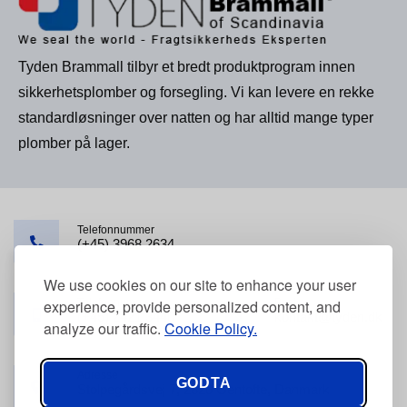
Tyden Brammall tilbyr et bredt produktprogram innen
sikkerhetsplomber og forsegling. Vi kan levere en rekke
standardløsninger over natten og har alltid mange typer
plomber på lager.
Telefonnummer
(+45) 3968 2634
We use cookies on our site to enhance your user
Telefonnummer
Post
experience, provide personalized content, and
(+45) 2421 3440
kontakt@tyden.dk
analyze our traffic.
Cookie Policy.
Adresse
GODTA
Stolpegårdsvej 7, 2820 Gentofte, Danmark