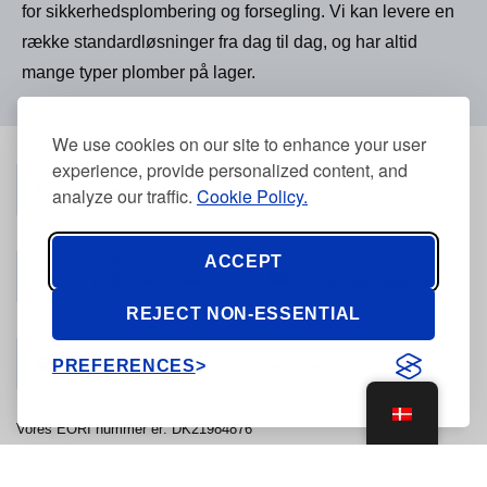
for sikkerhedsplombering og forsegling. Vi kan levere en
række standardløsninger fra dag til dag, og har altid
mange typer plomber på lager.
We use cookies on our site to enhance your user
experience, provide personalized content, and
Telefon
(+45) 3968 2634
analyze our traffic.
Cookie Policy.
ACCEPT
Telefon
Mail
(+45) 2421 3440
kontakt@tyden.dk
REJECT NON-ESSENTIAL
Adresse
PREFERENCES
Stolpegårdsvej 7, 2820 Gentofte
Vores EORI nummer er: DK21984876