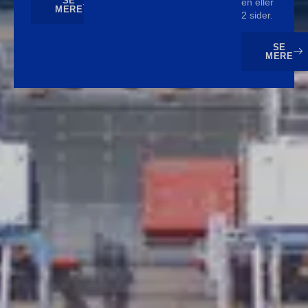
SE
en eller
MERE
2 sider.
SE
MERE