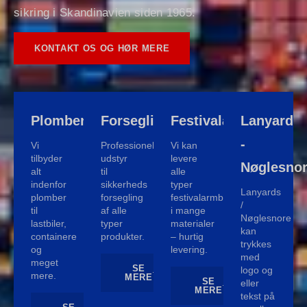
sikring i Skandinavien siden 1965.
KONTAKT OS OG HØR MERE
Plomber
Forsegling
Festivalarmbånd
Lanyard
-
Vi
Professionelt
Vi kan
tilbyder
udstyr
levere
Nøglesno
alt
til
alle
indenfor
sikkerheds
typer
Lanyards
plomber
forsegling
festivalarmbånd
/
til
af alle
i mange
Nøglesnore
lastbiler,
typer
materialer
kan
containere
produkter.
– hurtig
trykkes
og
levering.
med
meget
SE
logo og
mere.
MERE
SE
eller
MERE
tekst på