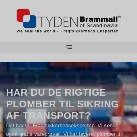
HAR DU DE RIGTIGE
PLOMBER TIL SIKRING
AF TRANSPORT?
Det har vi! Fragtsikkerhedseksperten. Vi sender
også gratis vareprøver! Vi har leveret plomber til